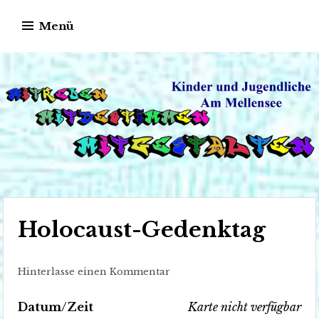
Springe
Menü
zum
Inhalt
Kinder und
MITREDEN – MITGESTALTEN –
Jugendliche aus Am
MITBESTIMMEN
Holocaust-Gedenktag
Mellensee
Hinterlasse einen Kommentar
Datum/Zeit
Karte nicht verfügbar