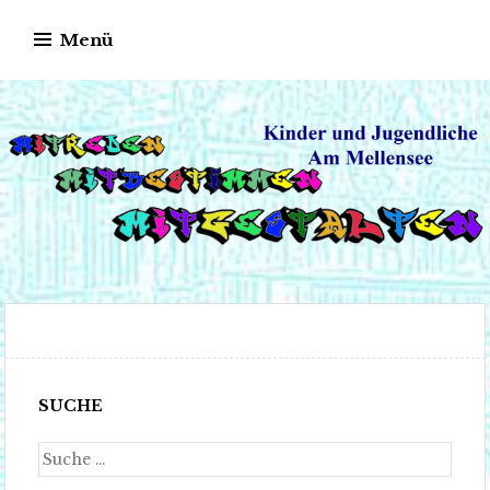
Springe
Menü
zum
Inhalt
Kinder und
MITREDEN – MITGESTALTEN –
Jugendliche aus Am
MITBESTIMMEN
Mellensee
SUCHE
Suche